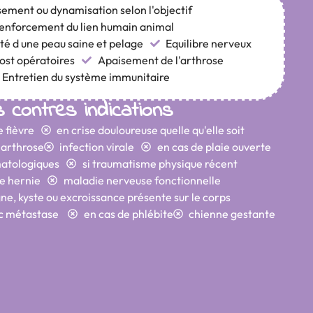
ement ou dynamisation selon l'objectif
enforcement du lien humain animal
uté d une peau saine et pelage
Equilibre nerveux
post opératoires
Apaisement de l'arthrose
Entretien du système immunitaire
s contres indications
e fièvre
en crise douloureuse quelle qu'elle soit
 arthrose
infection virale
en cas de plaie ouverte
matologiques
si traumatisme physique récent
de hernie
maladie nerveuse fonctionnelle
ne, kyste ou excroissance présente sur le corps
vec métastase
en cas de phlébite
chienne gestante