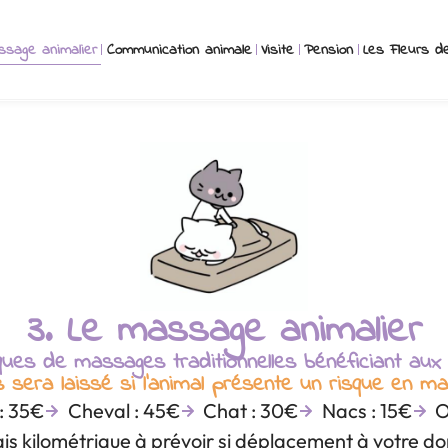
ssage animalier
Communication animale
Visite
Pension
Les Fleurs d
3. Le massage animalier
ques de massages traditionnelles bénéficiant au
 sera laissé si l’animal présente un risque en ma
: 35€
Cheval : 45€
Chat : 30€
Nacs : 15€
O
ais kilométrique à prévoir si déplacement à votre do