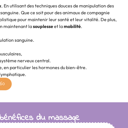
x
. En utilisant des techniques douces de manipulation des
tion sanguine. Que ce soit pour des animaux de compagnie
istique pour maintenir leur santé et leur vitalité. De plus,
en maintenant la
souplesse
et la
mobilité
.
ulation sanguine.
usculaires,
le système nerveux central.
e, en particulier les hormones du bien-être.
e lymphatique.
60
 bénéfices du massage