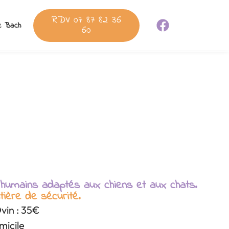
RDV 07 87 82 36
e Bach
60
x humains adaptés aux chiens et aux chats.
tière de sécurité.
vin : 35€
micile