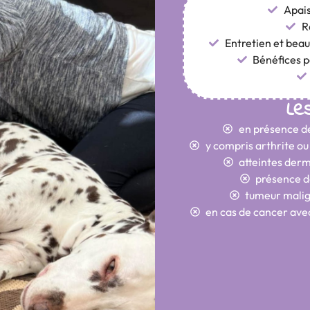
Apais
R
Entretien et bea
Bénéfices 
Le
en présence d
y compris arthrite ou
atteintes der
présence 
tumeur malig
en cas de cancer a