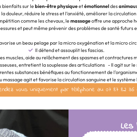
bienfaits sur le
bien-être physique
et
émotionnel
des
animau
 la douleur, réduire le stress et l’anxiété, améliorer la circula
ompétition comme les chevaux, le
massage
offre une approche hol
lessures et peut même prévenir des problèmes de santé futurs 
vorise un beau pelage par la micro oxygénation et la micro circ
Il détend et assouplit les fascias.
 les muscles, aide au relâchement des spasmes et contractures m
sseuses, entretient la souplesse des articulations - Il agit sur 
érentes substances bénéfiques au fonctionnement de l’organism
du massage agit et favorise la circulation sanguine et le systèm
endez vous uniquement par téléphone au 07 87 82 36 
Les